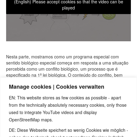
(English) Please accept cookies so that the video can be
played
Nesta parte, mostramos como um programa especial com
sentido biológico especial começa em resposta a uma situação
percebida como um conflito biológico, um processo que é
especificado na 1ª lei biológica. O conteúdo do conflito, bem
como a sincronicidade dos 3 níveis, também são examinados.
Manage cookies | Cookies verwalten
Here are the references and sources:
1)
This song
(german) nicely shows a few aspects of the psychic
EN: This website stores as few cookies as possible - apart
level of a strong conflict-active phase.
from the technically absolutely necessary cookies, only those
2)
Fundamentals of the 1st Biological Law of Nature
with many
used to integrate YouTube videos and display
illustrations of Hamer Foci.
OpenStreetMap maps.
3)
Details of the functional changes at the organic level in part 6
of this series
.
DE: Diese Webseite speichert so wenig Cookies wie möglich -
4)
Fundamentals of the 1st Biological Law of Nature
and a