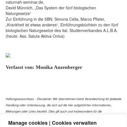
naturnah-seminar.de,
David Münnich, „Das System der fünf biologischen
Naturgesetze“
Zur Einführung in die 5BN: Simona Cella, Marco Pfister,
„Krankheit ist etwas anderes“, Einführungsbüchlein zu den fünf
biologischen Naturgesetze des ital. Studienverbandes A.L.B.A.
(heute: Ass. Saluta Aktiva Onlus)
Verfasst von: Monika Anzenberger
Haftungsausschluss - Disclaimer: Wir übernehmen keine Verantwortung für jedwede
Handlung oder Unterlassung, die sich auf die hier aufgeführten Informationen,
Meinungen oder Links bezieht. Dies gilt auch und insbesondere für die
gesundheitlich relevanten Beiträge, die selbstverständlich kein Ersatz für ein
Manage cookies | Cookies verwalten
Gespräch mit dem Arzt Ihres Vertrauens darstellen können. Bei den Texten auf